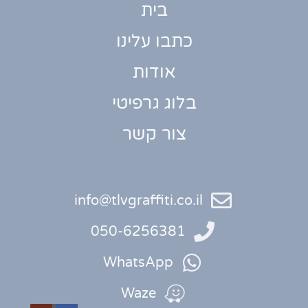
י
info@tlv
050
Wh