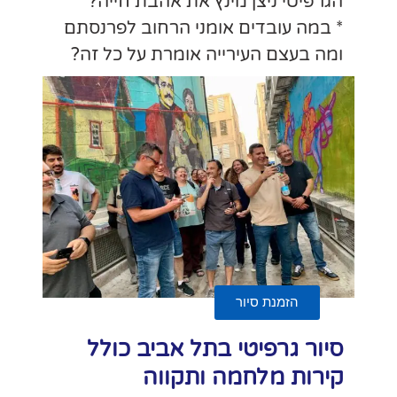
בת חייה?
וב לפרנסתם
 על כל זה?
ב כולל
ה