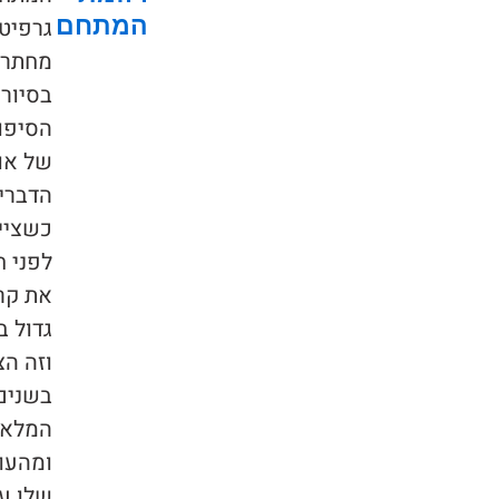
המתחם
גרפיטי ענקיים, 230 חדרי אמן, תיאטרון
מחתרתי, גלריות ואנשי מוזיקה.
בסיור תשמעו ממקור ראשון את כל
הסיפורים האישיים מאחורי הקלעים
של אומני הרחוב ושל הגרפיטי, ואת
הדברים המצחיקים (וההזויים) שקרו לנו
כשציירנו את הציורים.
לפני חמש שנים היה לי חלום – להפוך
את קריית המלאכה למרכז הגרפיטי הכי
גדול בתל אביב.
וזה הצליח 🙂
בשנים האחרונות הבאתי אל קריית
המלאכה כ – 200 אמני רחוב מהארץ
ומהעולם, וכל אחד יצר את האומנות
שלו על הקירות.