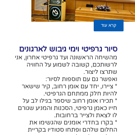
ש לארגונים
טי אחרון, אני
ל החוויה
ר:
ב, קיר שישאר
טי.
בגילו לב על
 והמניע שגורם
גשימו את
ו בקריית