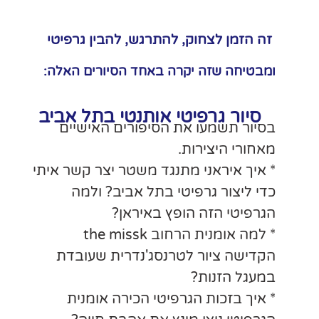
להבין גרפיטי
סיורים האלה:
י בתל אביב
ם האישיים
 יצר קשר איתי
יב? ולמה
ן?
ית הרחוב the missk
ית שעובדת
רה אומנית