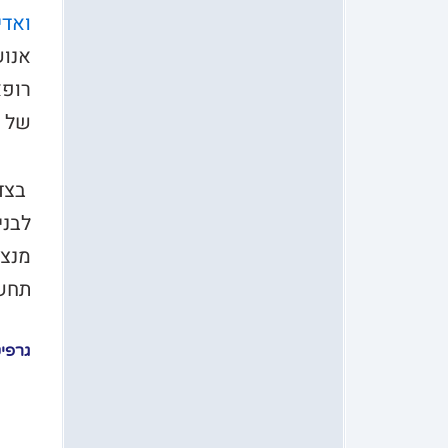
ואדי
אנוש
רופא
של ה
בצד 
לבני
מנצל
תחשו
גרפי