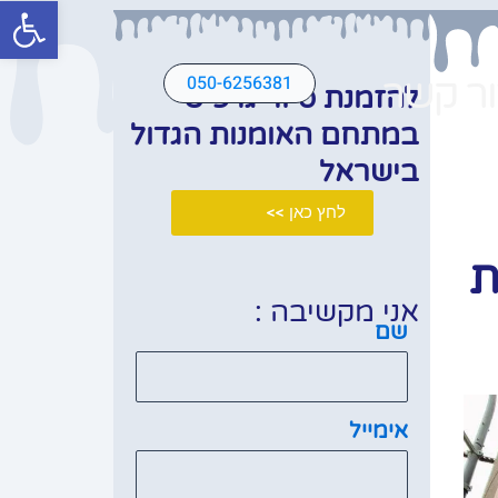
פתח סרגל
ר קשר
050-6256381
להזמנת סיור גרפיטי
במתחם האומנות הגדול
בישראל
לחץ כאן >>
ת
אני מקשיבה :
שם
אימייל