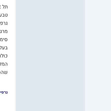
תל א
טבעו
גרפי
מרגש
סימפ
בעלי
כולם
המלא
שהסת
גרפי