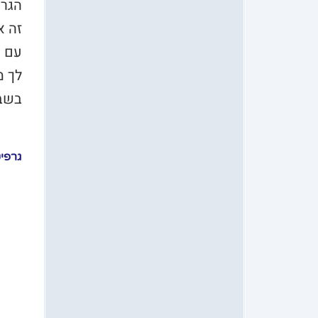
הגרפ
זה א
עם ס
לך מ
בשבל
גרפי