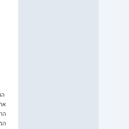
הגר
הרפ
המס